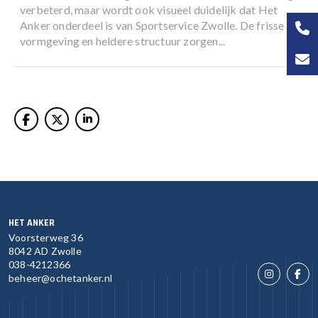
verbeterd, maar wordt ook visueel duidelijk dat Het
Anker onderdeel is van Sportservice Zwolle. De frisse
vormgeving en heldere structuur zorgen...
HET ANKER
Voorsterweg 36
8042 AD Zwolle
038-4212366
beheer@ochetanker.nl