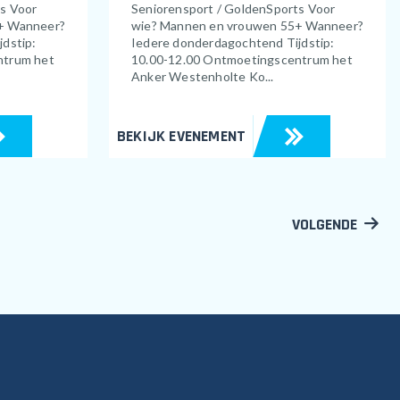
ts Voor
Seniorensport / GoldenSports Voor
+ Wanneer?
wie? Mannen en vrouwen 55+ Wanneer?
dstip:
Iedere donderdagochtend Tijdstip:
ntrum het
10.00-12.00 Ontmoetingscentrum het
Anker Westenholte Ko...
BEKIJK EVENEMENT
VOLGENDE