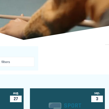
filters
aug.
sep.
27
3