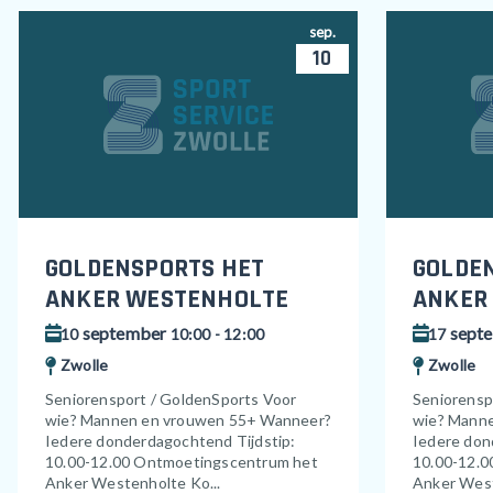
sep.
10
GOLDENSPORTS HET
GOLDE
ANKER WESTENHOLTE
ANKER
september
sept
10
10:00 - 12:00
17
Zwolle
Zwolle
Seniorensport / GoldenSports Voor
Seniorensp
wie? Mannen en vrouwen 55+ Wanneer?
wie? Mann
Iedere donderdagochtend Tijdstip:
Iedere don
10.00-12.00 Ontmoetingscentrum het
10.00-12.0
Anker Westenholte Ko...
Anker West