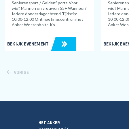
Seniorensport / GoldenSports Voor
Seniorensp
wie? Mannen en vrouwen 55+ Wanneer?
wie? Mann
Iedere donderdagochtend Tijdstip:
Iedere don
10.00-12.00 Ontmoetingscentrum het
10.00-12.0
Anker Westenholte Ko...
Anker West
BEKIJK EVENEMENT
BEKIJK EV
VORIGE
HET ANKER
Voorsterweg 36