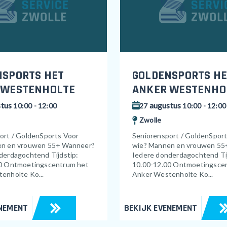
NSPORTS HET
GOLDENSPORTS HE
 WESTENHOLTE
ANKER WESTENHO
tus
augustus
10:00 - 12:00
27
10:00 - 12:00
Zwolle
ort / GoldenSports Voor
Seniorensport / GoldenSpor
en en vrouwen 55+ Wanneer?
wie? Mannen en vrouwen 55
derdagochtend Tijdstip:
Iedere donderdagochtend Tij
0 Ontmoetingscentrum het
10.00-12.00 Ontmoetingsce
enholte Ko...
Anker Westenholte Ko...
ENEMENT
BEKIJK EVENEMENT