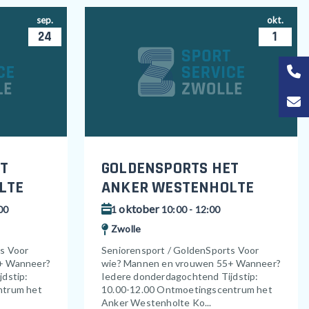
sep.
okt.
24
1
T
GOLDENSPORTS HET
LTE
ANKER WESTENHOLTE
oktober
00
1
10:00 - 12:00
Zwolle
ts Voor
Seniorensport / GoldenSports Voor
+ Wanneer?
wie? Mannen en vrouwen 55+ Wanneer?
dstip:
Iedere donderdagochtend Tijdstip:
ntrum het
10.00-12.00 Ontmoetingscentrum het
Anker Westenholte Ko...