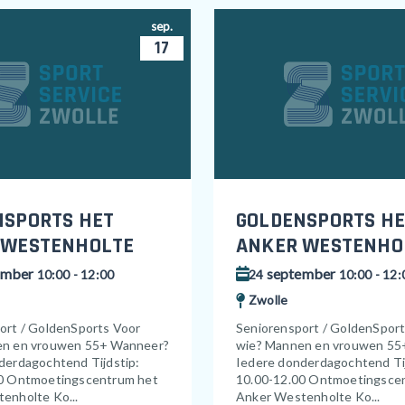
sep.
17
NSPORTS HET
GOLDENSPORTS HE
 WESTENHOLTE
ANKER WESTENHO
ember
september
10:00 - 12:00
24
10:00 - 12:
Zwolle
ort / GoldenSports Voor
Seniorensport / GoldenSpor
en en vrouwen 55+ Wanneer?
wie? Mannen en vrouwen 55
derdagochtend Tijdstip:
Iedere donderdagochtend Tij
0 Ontmoetingscentrum het
10.00-12.00 Ontmoetingsce
enholte Ko...
Anker Westenholte Ko...