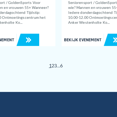
ort / GoldenSports Voor
Seniorensport / GoldenSpor
en en vrouwen 55+ Wanneer?
wie? Mannen en vrouwen 55
derdagochtend Tijdstip:
Iedere donderdagochtend Tij
0 Ontmoetingscentrum het
10.00-12.00 Ontmoetingsce
enholte Ko...
Anker Westenholte Ko...
ENEMENT
BEKIJK EVENEMENT
1
2
3
...
6