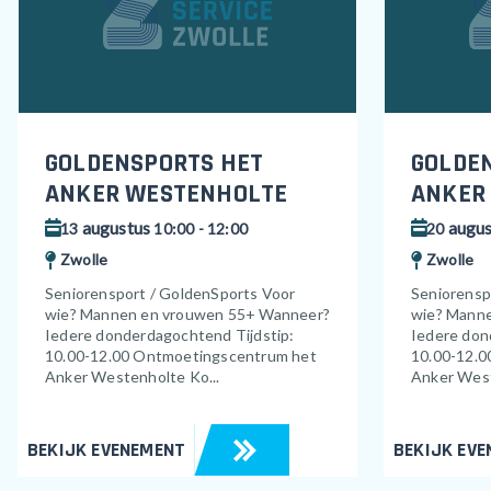
GOLDENSPORTS HET
GOLDE
ANKER WESTENHOLTE
ANKER
augustus
augus
13
10:00 - 12:00
20
Zwolle
Zwolle
Seniorensport / GoldenSports Voor
Seniorensp
wie? Mannen en vrouwen 55+ Wanneer?
wie? Mann
Iedere donderdagochtend Tijdstip:
Iedere don
10.00-12.00 Ontmoetingscentrum het
10.00-12.0
Anker Westenholte Ko...
Anker West
BEKIJK EVENEMENT
BEKIJK EV